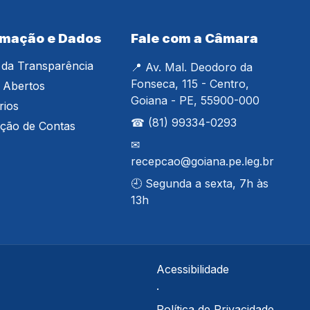
rmação e Dados
Fale com a Câmara
 da Transparência
📍 Av. Mal. Deodoro da
Fonseca, 115 - Centro,
 Abertos
Goiana - PE, 55900-000
rios
☎ (81) 99334-0293
ação de Contas
✉
recepcao@goiana.pe.leg.br
🕘 Segunda a sexta, 7h às
13h
Acessibilidade
·
Política de Privacidade