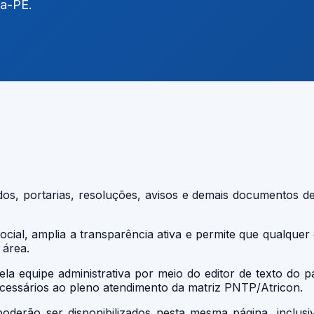
na-PE.
ados, portarias, resoluções, avisos e demais documentos d
ocial, amplia a transparência ativa e permite que qualqu
 área.
 equipe administrativa por meio do editor de texto do p
ecessários ao pleno atendimento da matriz PNTP/Atricon.
poderão ser disponibilizados nesta mesma página, inclus