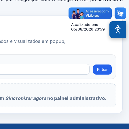
Atualizado em:
05/08/2026 23:59
Acessi
ados e visualizados em popup,
Filtrar
.
 em
Sincronizar agora
no painel administrativo.