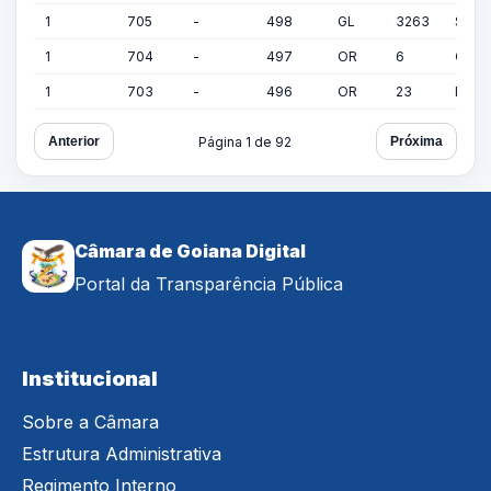
1
705
-
498
GL
3263
SETT
1
704
-
497
OR
6
COMP
1
703
-
496
OR
23
BANC
Página 1 de 92
Anterior
Próxima
Câmara de Goiana Digital
Portal da Transparência Pública
Institucional
Sobre a Câmara
Estrutura Administrativa
Regimento Interno