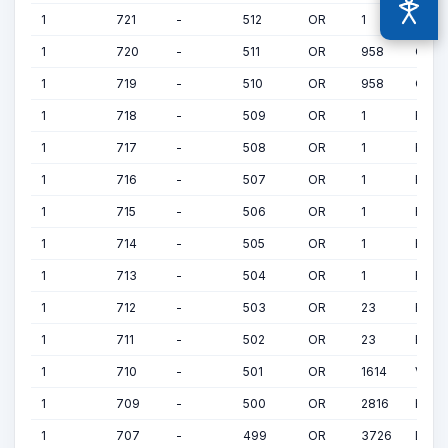
Acessi
1
721
-
512
OR
1
FOLH
1
720
-
511
OR
958
CAMA
1
719
-
510
OR
958
CAMA
1
718
-
509
OR
1
FOLH
1
717
-
508
OR
1
FOLH
1
716
-
507
OR
1
FOLH
1
715
-
506
OR
1
FOLH
1
714
-
505
OR
1
FOLH
1
713
-
504
OR
1
FOLH
1
712
-
503
OR
23
BANC
1
711
-
502
OR
23
BANC
1
710
-
501
OR
1614
VIEI
1
709
-
500
OR
2816
HE&S
1
707
-
499
OR
3726
DRIE