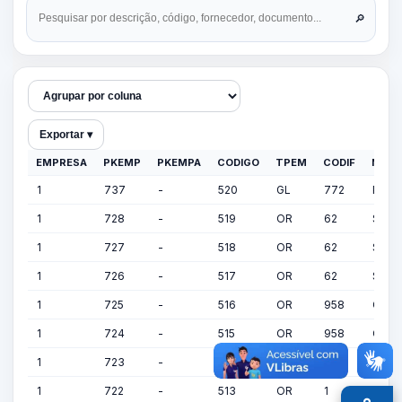
🔎
Exportar ▾
EMPRESA
PKEMP
PKEMPA
CODIGO
TPEM
CODIF
NOM
1
737
-
520
GL
772
PGI 
1
728
-
519
OR
62
SERG
1
727
-
518
OR
62
SERG
1
726
-
517
OR
62
SERG
1
725
-
516
OR
958
CAMA
1
724
-
515
OR
958
CAMA
1
723
-
514
OR
1
FOLH
1
722
-
513
OR
1
FOLH