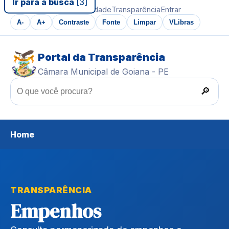
Ir para a busca
[3]
Ir ao conteúdo
Acessibilidade
Transparência
Entrar
A-
A+
Contraste
Fonte
Limpar
VLibras
Portal da Transparência
Câmara Municipal de Goiana - PE
🔎
Home
TRANSPARÊNCIA
Empenhos