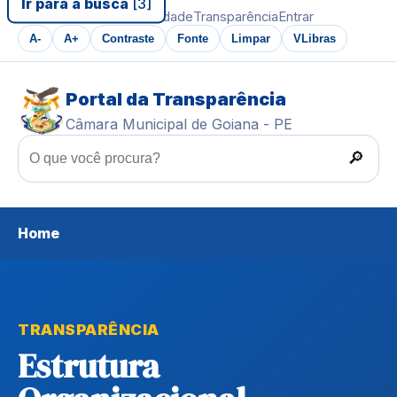
Ir para a busca
[3]
Ir ao conteúdo
Acessibilidade
Transparência
Entrar
A-
A+
Contraste
Fonte
Limpar
VLibras
Portal da Transparência
Câmara Municipal de Goiana - PE
🔎
Home
TRANSPARÊNCIA
Estrutura