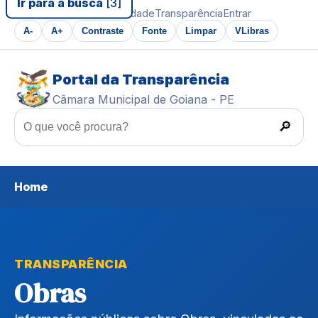
Ir para a busca
[3]
Ir ao conteúdo
Acessibilidade
Transparência
Entrar
A-
A+
Contraste
Fonte
Limpar
VLibras
Portal da Transparência
Câmara Municipal de Goiana - PE
🔎
Home
TRANSPARÊNCIA
Obras