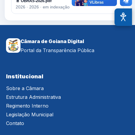
📄 OBRAS-2026.pdf
2026 · 2026 · em indexação
Acessi
Câmara de Goiana Digital
Portal da Transparência Pública
Institucional
Sobre a Câmara
Estrutura Administrativa
Regimento Interno
Legislação Municipal
Contato