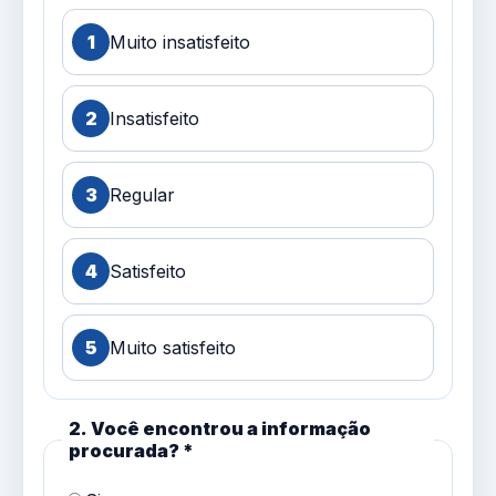
1
Muito insatisfeito
2
Insatisfeito
3
Regular
4
Satisfeito
5
Muito satisfeito
2. Você encontrou a informação
procurada? *