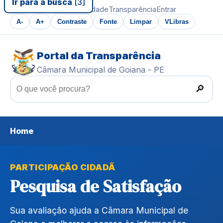
Ir para a busca
[3]
Ir ao conteúdo
Acessibilidade
Transparência
Entrar
A-
A+
Contraste
Fonte
Limpar
VLibras
Portal da Transparência
Câmara Municipal de Goiana - PE
🔎
Home
PARTICIPAÇÃO CIDADÃ
Pesquisa de Satisfação
Sua avaliação ajuda a Câmara Municipal de